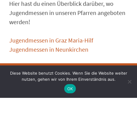
Hier hast du einen Überblick darüber, wo
Jugendmessen in unseren Pfarren angeboten
werden!
Jugendmessen in Graz Maria-Hilf
Jugendmessen in Neunkirchen
Faceb
Ins
Diese Website benutzt Cookies. Wenn Sie die Website weiter
nutzen, gehen wir von Ihrem Einverständnis aus.
OK
Datenschutz
|
Impressum