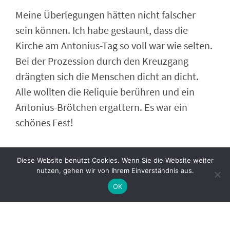
Meine Überlegungen hätten nicht falscher
sein können. Ich habe gestaunt, dass die
Kirche am Antonius-Tag so voll war wie selten.
Bei der Prozession durch den Kreuzgang
drängten sich die Menschen dicht an dicht.
Alle wollten die Reliquie berühren und ein
Antonius-Brötchen ergattern. Es war ein
schönes Fest!
Mittlerweile bin ich zuständig für die
Diese Website benutzt Cookies. Wenn Sie die Website weiter
Zeitschrift „Sendbote des hl. Antonius“ und
nutzen, gehen wir von Ihrem Einverständnis aus.
deswegen auch regelmäßig in Padua. Immer
OK
nehme ich mir etwas Zeit, um in der Basilika
zu sitzen, am Grab des Heiligen