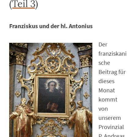
(Teil 3)
Franziskus und der hl. Antonius
Der
franziskani
sche
Beitrag für
dieses
Monat
kommt
von
unserem
Provinzial
P. Andreas